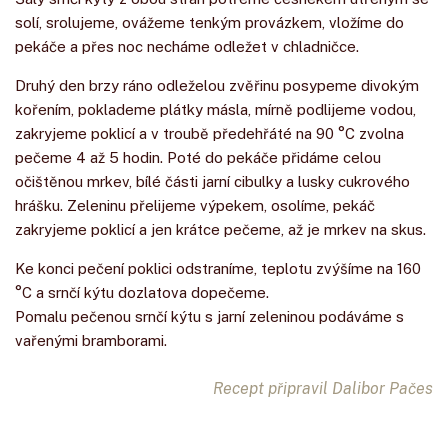
solí, srolujeme, ovážeme tenkým provázkem, vložíme do
pekáče a přes noc necháme odležet v chladničce.
Druhý den brzy ráno odleželou zvěřinu posypeme divokým
kořením, poklademe plátky másla, mírně podlijeme vodou,
zakryjeme poklicí a v troubě předehřáté na 90 °C zvolna
pečeme 4 až 5 hodin. Poté do pekáče přidáme celou
očištěnou mrkev, bílé části jarní cibulky a lusky cukrového
hrášku. Zeleninu přelijeme výpekem, osolíme, pekáč
zakryjeme poklicí a jen krátce pečeme, až je mrkev na skus.
Ke konci pečení poklici odstraníme, teplotu zvýšíme na 160
°C a srnčí kýtu dozlatova dopečeme.
Pomalu pečenou srnčí kýtu s jarní zeleninou podáváme s
vařenými bramborami.
Recept připravil Dalibor Pačes