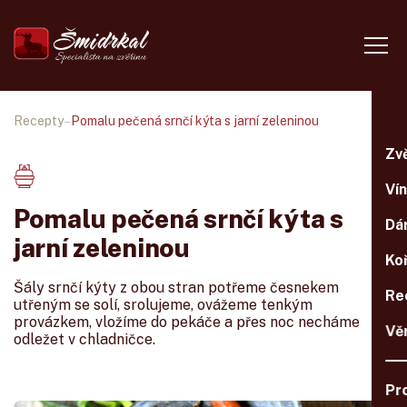
Recepty
–
Pomalu pečená srnčí kýta s jarní zeleninou
Zv
Ví
Pomalu pečená srnčí kýta s
Dá
jarní zeleninou
Ko
Šály srnčí kýty z obou stran potřeme česnekem
Re
utřeným se solí, srolujeme, ovážeme tenkým
provázkem, vložíme do pekáče a přes noc necháme
Vě
odležet v chladničce.
Pr