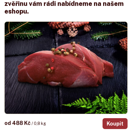
zvěřinu vám rádi nabídneme na našem
eshopu.
od 488 Kč
Koupit
/ 0,8 kg