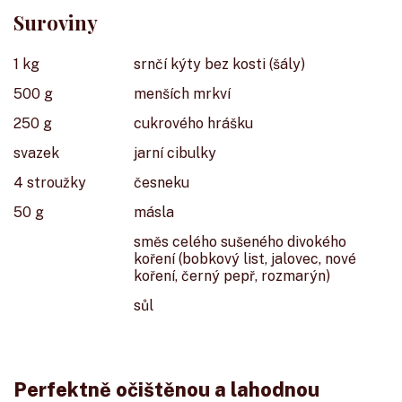
Suroviny
1 kg
srnčí kýty bez kosti (šály)
500 g
menších mrkví
250 g
cukrového hrášku
svazek
jarní cibulky
4 stroužky
česneku
50 g
másla
směs celého sušeného divokého
koření (bobkový list, jalovec, nové
koření, černý pepř, rozmarýn)
sůl
Perfektně očištěnou a lahodnou